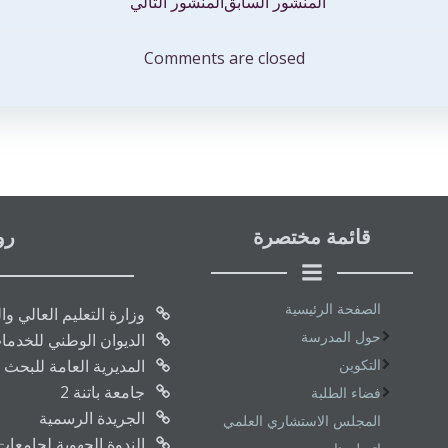
تصفّح
المنشور السابق
المنشور التالي
المقالات
Comments are closed
قائمة مختصرة
رو
الصفحة الرئيسية
وزارة التعليم العالي و
حول المدرسة
الديوان الوطني للخدما
التكوين
المديرية العامة للبحث 
جامعة باتنة 2
فضاء الطلبة
الجريدة الرسمية
المجلس الاستشاري العلمي
الندوة الجهوية لجامعا