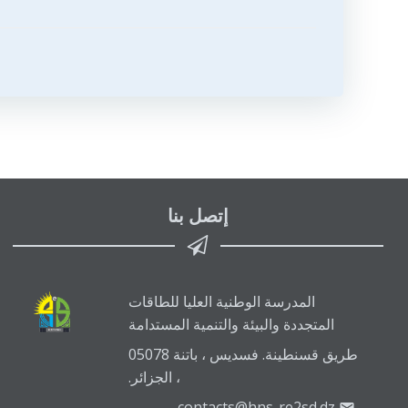
تصفّح
المقالات
إتصل بنا
المدرسة الوطنية العليا للطاقات
المتجددة والبيئة والتنمية المستدامة
طريق قسنطينة. فسديس ، باتنة 05078
، الجزائر.
contacts@hns-re2sd.dz