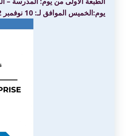
الطبعة الأولى من يوم: المدرسة – ا
يوم:الخميس الموافق لـ: 10 نوفمبر 2022 بمدرج ا.د رشيد توري.