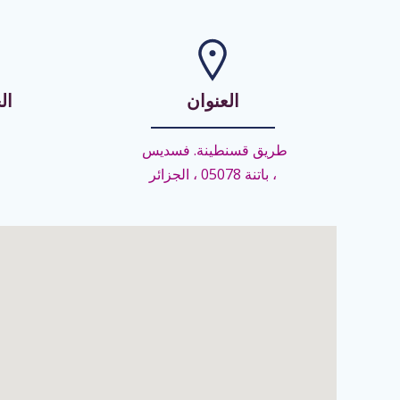
العنوان
ال
طريق قسنطينة. فسديس
، باتنة 05078 ، الجزائر