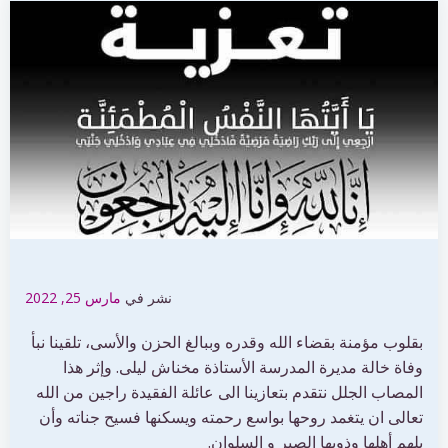
نشر في
مارس 25, 2022
بقلوب مؤمنة بقضاء الله وقدره وببالغ الحزن والأسى، تلقينا نبأ
وفاة خالة مديرة المدرسة الأستاذة مخناش ليلى. وإثر هذا
المصاب الجلل نتقدم بتعازينا الى عائلة الفقيدة راجين من الله
تعالى ان يتغمد روحها بواسع رحمته ويسكنها فسيح جناته وأن
يلهم أهلها وذويها الصبر و السلوان.