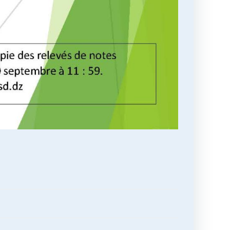
تصفّح