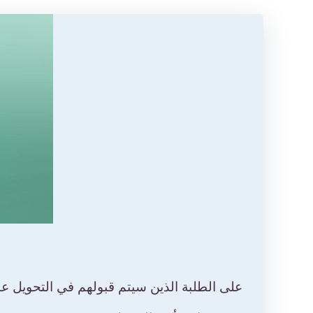
على الطلبة الذين سيتم قبولهم في التحويل عبر منصة progres احضار ا