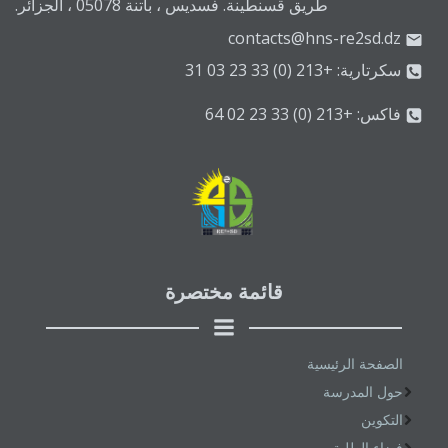
طريق قسنطينة. فسديس ، باتنة 05078 ، الجزائر.
contacts@hns-re2sd.dz
سكرتارية: +213 (0) 33 23 03 31
فاكس: +213 (0) 33 23 02 64
قائمة مختصرة
الصفحة الرئيسية
حول المدرسة
التكوين
فضاء الطلبة