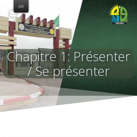
Skip
AR
to
content
Chapitre 1: Présenter
/ Se présenter