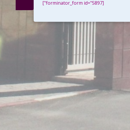
[forminator_form id="5897"]