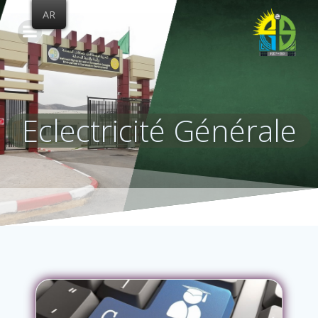
Skip
AR
to
content
Eclectricité Générale