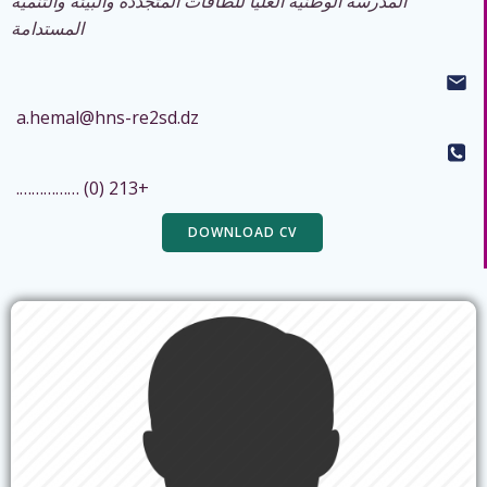
المدرسة الوطنية العليا للطاقات المتجددة والبيئة والتنمية
المستدامة
a.hemal@hns-re2sd.dz
+213 (0) …………….
DOWNLOAD CV