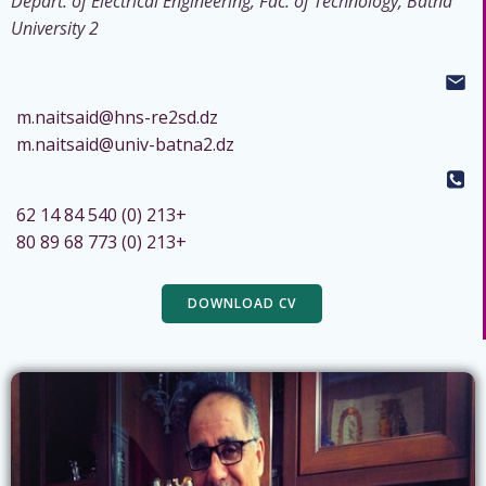
Depart. of Electrical Engineering, Fac. of Technology, Batna
University 2
m.naitsaid@hns-re2sd.dz
m.naitsaid@univ-batna2.dz
540 84 14 62
+213 (0)
773 68 89 80
+213 (0)
DOWNLOAD CV