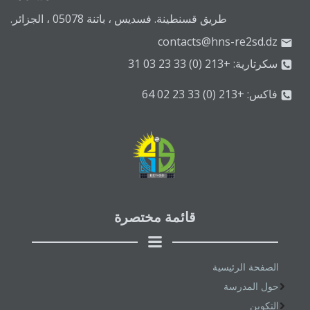
طريق قسنطينة. فسديس ، باتنة 05078 ، الجزائر.
contacts@hns-re2sd.dz
سكرتارية: +213 (0) 33 23 03 31
فاكس: +213 (0) 33 23 02 64
قائمة مختصرة
الصفحة الرئيسية
حول المدرسة
التكوين