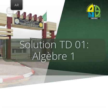
Skip
AR
to
content
Solution TD 01:
Algèbre 1