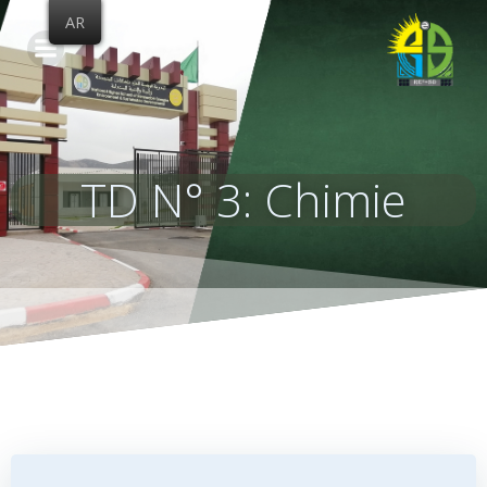
Skip
AR
to
content
TD N° 3: Chimie