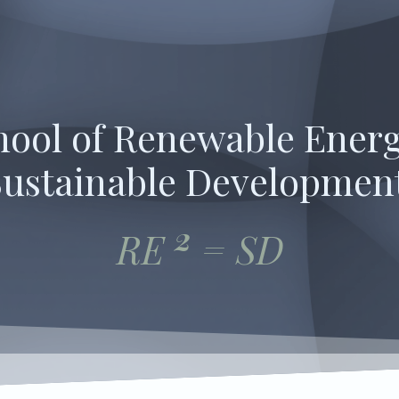
hool of Renewable Ener
ustainable Developmen
2
RE
= SD