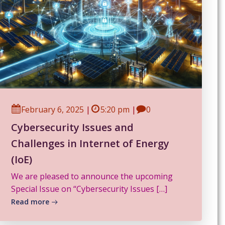
February 6, 2025
|
5:20 pm
|
0
Cybersecurity Issues and
Challenges in Internet of Energy
(IoE)
We are pleased to announce the upcoming
Special Issue on “Cybersecurity Issues […]
Read more