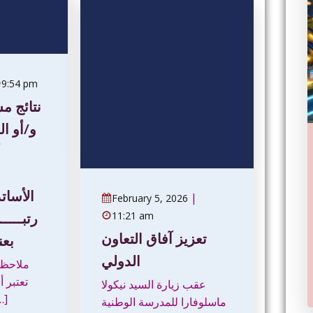
9:54 pm
نتائج م
و/أو ال
أ
الأسا،
|
February 5, 2026
رتبــــ
11:21 am
تعزيز آفاق التعاون
بعنو
الدولي
ملاحظة 
تعتبر أ
عقب زيارة السيد نيكولا
مفتش […]
ماسلوفارا للمدرسة الوطنية