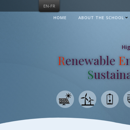
Skip
EN-FR
to
content
HOME
ABOUT THE SCHOOL
Hig
R
enewable
E
S
ustain