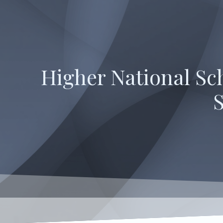
Higher National Sc
S