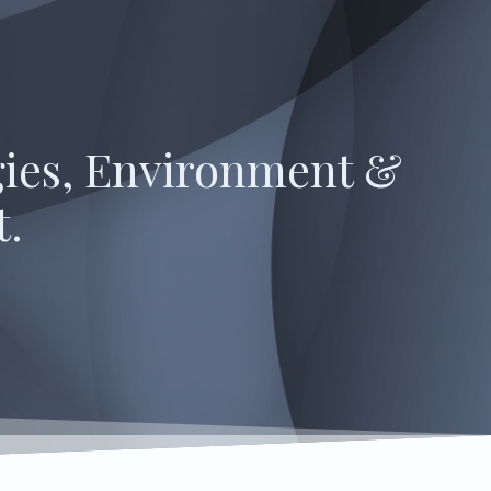
gies, Environment &
t.