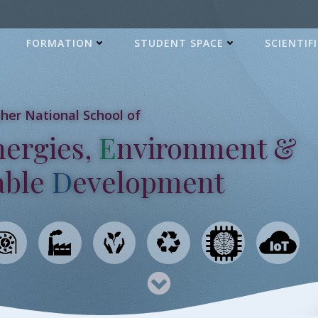
FORMATION
STUDENT SPACE
SCIENTIF
her National School of
nergies,
E
nvironment &
able
D
evelopment