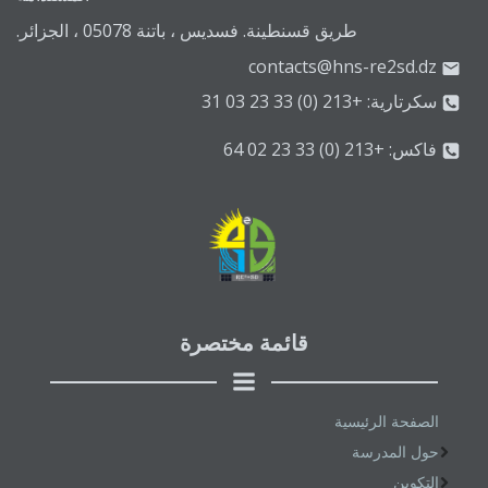
طريق قسنطينة. فسديس ، باتنة 05078 ، الجزائر.
contacts@hns-re2sd.dz
سكرتارية: +213 (0) 33 23 03 31
فاكس: +213 (0) 33 23 02 64
قائمة مختصرة
الصفحة الرئيسية
حول المدرسة
التكوين