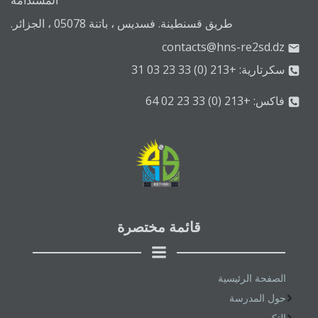
المستدامة
طريق قسنطينة. فسديس ، باتنة 05078 ، الجزائر.
contacts@hns-re2sd.dz
سكرتارية: +213 (0) 33 23 03 31
فاكس: +213 (0) 33 23 02 64
قائمة مختصرة
الصفحة الرئيسية
حول المدرسة
التكوين