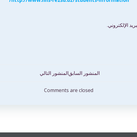
http://www.hns-re2sd.dz/students-information/
يد الإلكتروني.
تصفّح
المنشور السابق
المنشور التالي
المقالات
Comments are closed