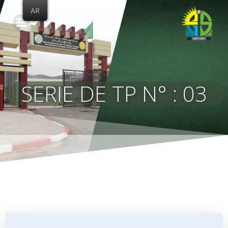
Skip
AR
to
content
SERIE DE TP N° : 03