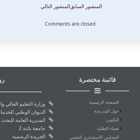
تصفّح
المنشور السابق
المنشور التالي
المقالات
Comments are closed
قائمة مختصرة
رو
الصفحة الرئيسية
وزارة التعليم العالي و
حول المدرسة
الديوان الوطني للخدما
التكوين
المديرية العامة للبحث 
جامعة باتنة 2
فضاء الطلبة
الجريدة الرسمية
المجلس الاستشاري العلمي