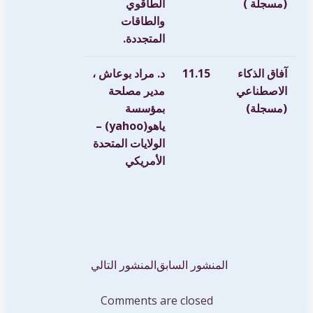
(مسجلة )
الطاقوي
والطاقات
المتجددة
.
آفاق الذكاء
11.15
د. مراد بوعاش ،
الاصطناعي
مدير مصلحة
(مسجلة)
بمؤسسة
ياهو(yahoo) –
الولايات المتحدة
الأمريكي
تصفّح
تصفّح
المنشور السابق
المنشور التالي
المقالات
المقالات
Comments are closed