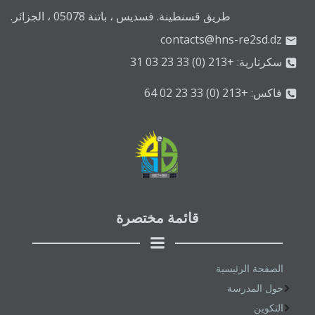
طريق قسنطينة. فسديس ، باتنة 05078 ، الجزائر.
contacts@hns-re2sd.dz
سكرتارية: +213 (0) 33 23 03 31
فاكس: +213 (0) 33 23 02 64
قائمة مختصرة
الصفحة الرئيسية
حول المدرسة
التكوين